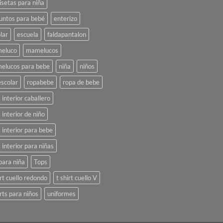
setas para niña
untos para bebé
enterizo
lar
escuela
faldapantalon
eluco
mamelucos
elucos para bebe
niña
niños
scolar
ropabebe
ropa de bebe
 interior caballero
 interior de niño
 interior para bebe
 interior para niñas
para niña
Tops
irt cuello redondo
t shirt cuello V
irts para niños
uniformes