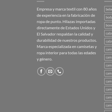
Empresa y marca textil con 80 años
beb
de experiencia en la fabricación de
bod
ropa de punto. Hilazas importadas
box
directamente de Estados Unidos y
calz
El Salvador respaldan la calidad y
durabilidad de nuestros productos.
calz
Marca especializada en camisetas y
cami
ropa interior para todas las edades
cami
y género.
cami
cami
cami
cami
cami
cami