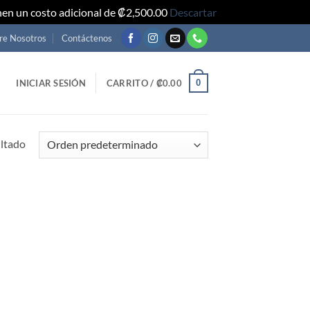
nen un costo adicional de ₡2,500.00
Descartar
re Nosotros
Contáctenos
0
INICIAR SESIÓN
CARRITO /
₡
0.00
ultado