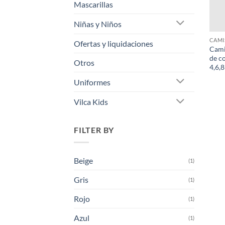
Mascarillas
Niñas y Niños
+
CAMI
Ofertas y liquidaciones
Cami
de co
Otros
4,6,8
Uniformes
Vilca Kids
FILTER BY
Beige
(1)
Gris
(1)
Rojo
(1)
Azul
(1)