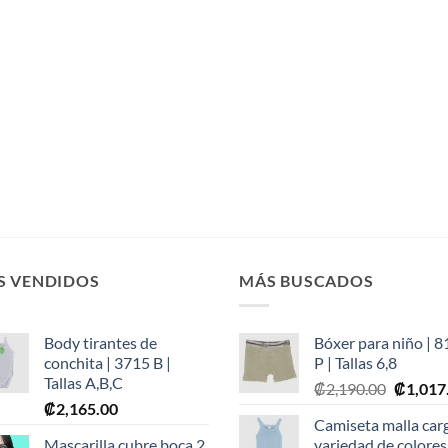
S VENDIDOS
MÁS BUSCADOS
Body tirantes de
Bóxer para niño | 
conchita | 3715 B |
P | Tallas 6,8
Tallas A,B,C
Origina
₡
2,190.00
₡
1,017
₡
2,165.00
price
Camiseta malla car
was:
Mascarilla cubre boca 2
variedad de colores