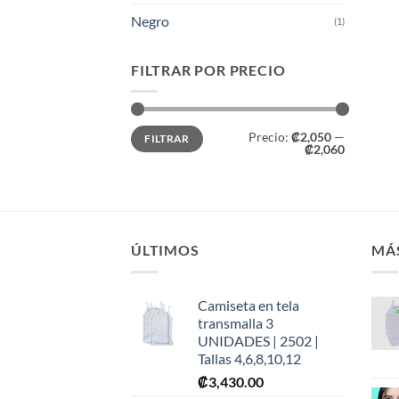
Negro
(1)
FILTRAR POR PRECIO
Precio
Precio
Precio:
₡2,050
—
FILTRAR
mínimo
máximo
₡2,060
ÚLTIMOS
MÁ
Camiseta en tela
transmalla 3
UNIDADES | 2502 |
Tallas 4,6,8,10,12
₡
3,430.00