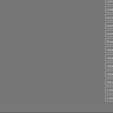
cami
conj
esco
mam
mam
Pree
ropa
ropa
ropa
ropa
top 
t sh
t sh