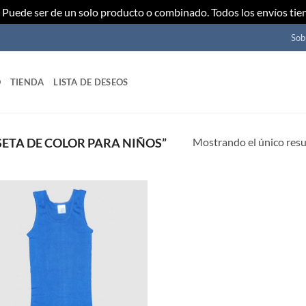
Puede ser de un solo producto o combinado. Todos los envíos tie
Sob
O
TIENDA
LISTA DE DESEOS
Mostrando el único res
ETA DE COLOR PARA NIÑOS”
Añadir
a mi
lista de
deseos