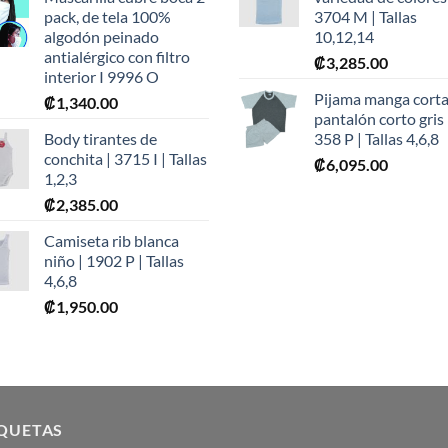
₡2,190.
pack, de tela 100%
3704 M | Tallas
algodón peinado
10,12,14
antialérgico con filtro
₡
3,285.00
interior I 9996 O
Pijama manga corta
₡
1,340.00
pantalón corto gris 
Body tirantes de
358 P | Tallas 4,6,8
conchita | 3715 I | Tallas
₡
6,095.00
1,2,3
₡
2,385.00
Camiseta rib blanca
niño | 1902 P | Tallas
4,6,8
₡
1,950.00
IQUETAS