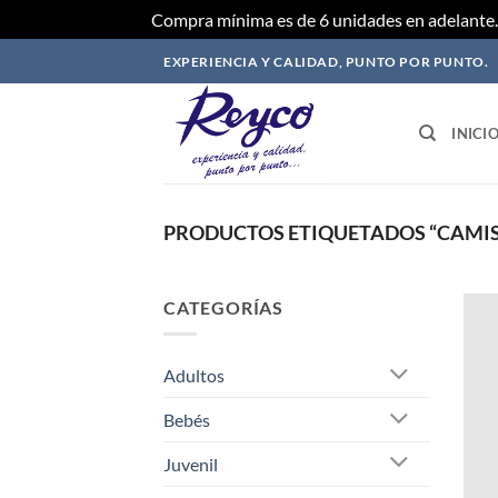
Compra mínima es de 6 unidades en adelante. 
Saltar
EXPERIENCIA Y CALIDAD, PUNTO POR PUNTO.
al
contenido
INICI
PRODUCTOS ETIQUETADOS “CAMIS
CATEGORÍAS
Adultos
Bebés
Juvenil