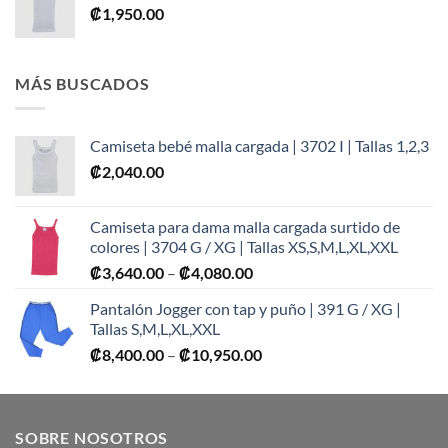
₡
1,950.00
MÁS BUSCADOS
Camiseta bebé malla cargada | 3702 I | Tallas 1,2,3
₡
2,040.00
Camiseta para dama malla cargada surtido de
colores | 3704 G / XG | Tallas XS,S,M,L,XL,XXL
Price
₡
3,640.00
–
₡
4,080.00
range:
Pantalón Jogger con tap y puño | 391 G / XG |
₡3,640.00
Tallas S,M,L,XL,XXL
through
Price
₡
8,400.00
–
₡
10,950.00
₡4,080.00
range:
₡8,400.00
through
SOBRE NOSOTROS
₡10,950.00