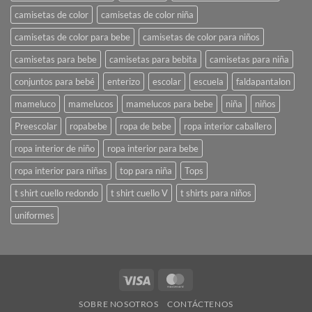
camisetas de color
camisetas de color niña
camisetas de color para bebe
camisetas de color para niños
camisetas para bebe
camisetas para bebita
camisetas para niña
conjuntos para bebé
enterizo
escolar
escuela
faldapantalon
mameluco
mamelucos
mamelucos para bebe
niña
niños
Preescolar
ropabebe
ropa de bebe
ropa interior caballero
ropa interior de niño
ropa interior para bebe
ropa interior para niñas
top para niña
Tops
t shirt cuello redondo
t shirt cuello V
t shirts para niños
uniformes
Visa
MasterCard
SOBRE NOSOTROS
CONTÁCTENOS