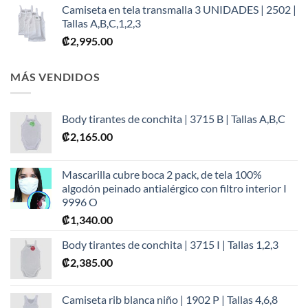
Camiseta en tela transmalla 3 UNIDADES | 2502 |
Tallas A,B,C,1,2,3
₡
2,995.00
MÁS VENDIDOS
Body tirantes de conchita | 3715 B | Tallas A,B,C
₡
2,165.00
Mascarilla cubre boca 2 pack, de tela 100%
algodón peinado antialérgico con filtro interior I
9996 O
₡
1,340.00
Body tirantes de conchita | 3715 I | Tallas 1,2,3
₡
2,385.00
Camiseta rib blanca niño | 1902 P | Tallas 4,6,8