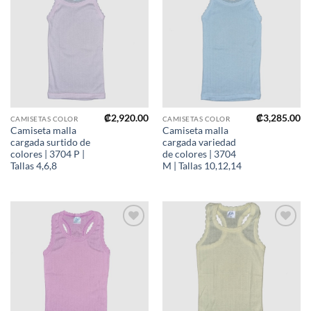
Añadir
Añadir
a mi
a mi
lista de
lista de
deseos
deseos
₡
2,920.00
₡
3,285.00
CAMISETAS COLOR
CAMISETAS COLOR
Camiseta malla
Camiseta malla
cargada surtido de
cargada variedad
colores | 3704 P |
de colores | 3704
Tallas 4,6,8
M | Tallas 10,12,14
Añadir
Añadir
a mi
a mi
lista de
lista de
deseos
deseos