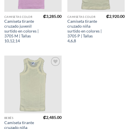
₡
3,285.00
₡
2,920.00
CAMISETAS COLOR
CAMISETAS COLOR
Camiseta tirante
Camiseta tirante
cruzado juvenil
cruzado niña
surtido en colores |
surtido en colores |
3705 M | Tallas
3705 P | Tallas
10,12,14
4,6,8
Añadir
a mi
lista de
deseos
₡
2,485.00
BEBÉS
Camiseta tirante
cruzado niña