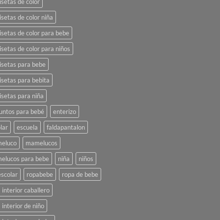
setas de color
setas de color niña
setas de color para bebe
setas de color para niños
setas para bebe
setas para bebita
setas para niña
untos para bebé
enterizo
lar
escuela
faldapantalon
eluco
mamelucos
elucos para bebe
niña
niños
scolar
ropabebe
ropa de bebe
 interior caballero
 interior de niño