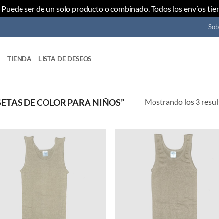
Puede ser de un solo producto o combinado. Todos los envíos tie
Sob
O
TIENDA
LISTA DE DESEOS
Mostrando los 3 resu
ETAS DE COLOR PARA NIÑOS”
Añadir
Añ
a mi
a
lista de
lis
deseos
de