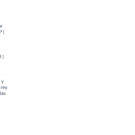
a
P |
 |
 y
 rey
llas