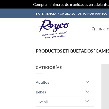
Compra mínima es de 6 unidades en adelante. 
Saltar
EXPERIENCIA Y CALIDAD, PUNTO POR PUNTO.
al
contenido
INICI
PRODUCTOS ETIQUETADOS “CAMIS
CATEGORÍAS
Adultos
Bebés
Juvenil