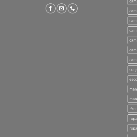
cami
cami
cami
cami
cami
cami
cami
conj
esco
mam
mam
Pree
ropa
ropa