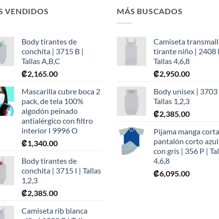
S VENDIDOS
MÁS BUSCADOS
Body tirantes de
Camiseta transmall
conchita | 3715 B |
tirante niño | 2408 
Tallas A,B,C
Tallas 4,6,8
₡
2,165.00
₡
2,950.00
Mascarilla cubre boca 2
Body unisex | 3703 I
pack, de tela 100%
Tallas 1,2,3
algodón peinado
₡
2,385.00
antialérgico con filtro
interior I 9996 O
Pijama manga corta
pantalón corto azul
₡
1,340.00
con gris | 356 P | Ta
Body tirantes de
4,6,8
conchita | 3715 I | Tallas
₡
6,095.00
1,2,3
₡
2,385.00
Camiseta rib blanca