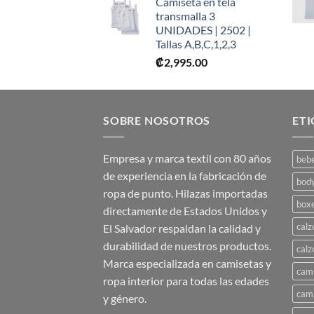
Camiseta en tela
transmalla 3
UNIDADES | 2502 |
Tallas A,B,C,1,2,3
₡
2,995.00
SOBRE NOSOTROS
ET
Empresa y marca textil con 80 años
beb
de experiencia en la fabricación de
bod
ropa de punto. Hilazas importadas
box
directamente de Estados Unidos y
calz
El Salvador respaldan la calidad y
durabilidad de nuestros productos.
calz
Marca especializada en camisetas y
cami
ropa interior para todas las edades
cami
y género.