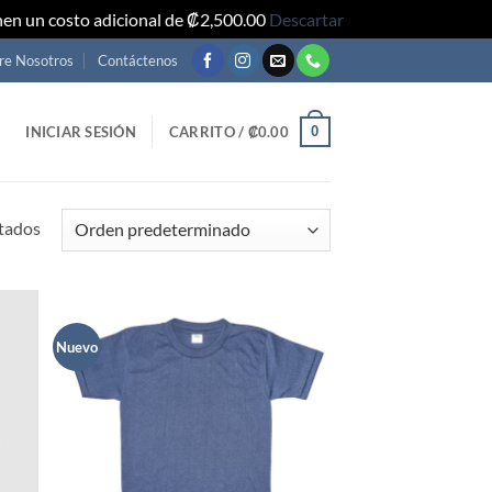
nen un costo adicional de ₡2,500.00
Descartar
re Nosotros
Contáctenos
0
INICIAR SESIÓN
CARRITO /
₡
0.00
ltados
Nuevo
adir
Añadir
 mi
a mi
ta de
lista de
seos
deseos