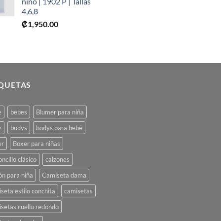
niño | 1902 P | Tallas
4,6,8
₡
1,950.00
IQUETAS
e
bebes
Blumer para niña
y
bodys
bodys para bebé
er
Boxer para niñas
oncillo clásico
calzones
ón para niña
Camiseta dama
seta estilo conchita
camisetas
setas cuello redondo