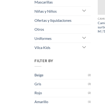
Mascarillas
Niñas y Niños
+
CAMI
Ofertas y liquidaciones
Camis
surti
Otros
M | T
Uniformes
Vilca Kids
FILTER BY
Beige
(2)
Gris
(3)
Rojo
(2)
Amarillo
(1)