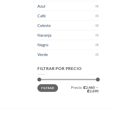
Azul
(3)
Café
(1)
Celeste
(2)
Naranja
(1)
Negro
(3)
Verde
(1)
FILTRAR POR PRECIO
Precio
Precio
Precio:
₡2,460
—
FILTRAR
mínimo
máximo
₡2,690