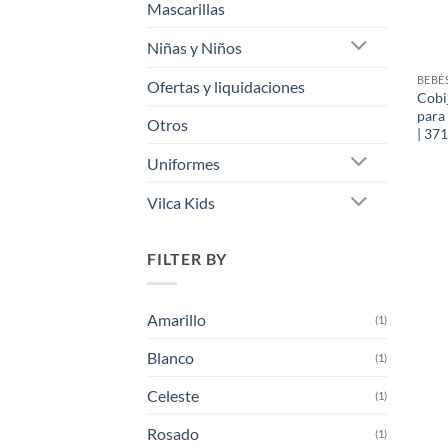
Mascarillas
Niñas y Niños
+
BEBÉ
Ofertas y liquidaciones
Cobi
para 
Otros
| 371
Uniformes
Vilca Kids
FILTER BY
Amarillo
(1)
Blanco
(1)
Celeste
(1)
Rosado
(1)