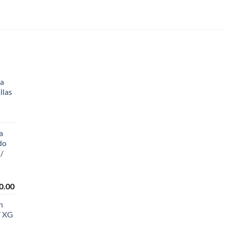
la
llas
a
do
 /
Price
0.00
range:
n
₡3,640.00
/ XG
through
L