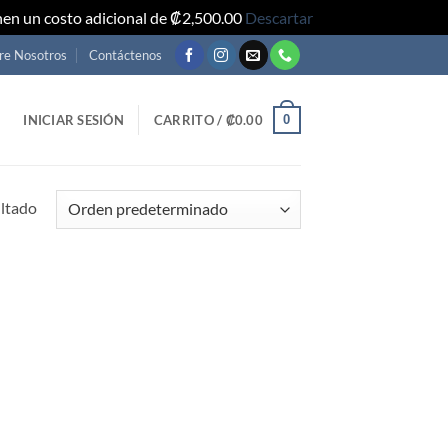
nen un costo adicional de ₡2,500.00
Descartar
re Nosotros
Contáctenos
0
INICIAR SESIÓN
CARRITO /
₡
0.00
ultado