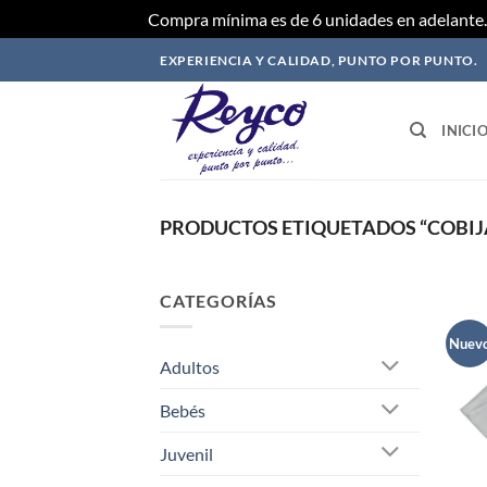
Compra mínima es de 6 unidades en adelante. 
Saltar
EXPERIENCIA Y CALIDAD, PUNTO POR PUNTO.
al
contenido
INICI
PRODUCTOS ETIQUETADOS “COBIJ
CATEGORÍAS
Nuev
Adultos
Bebés
Juvenil