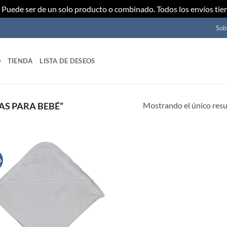
Puede ser de un solo producto o combinado. Todos los envíos tie
Sob
O
TIENDA
LISTA DE DESEOS
Mostrando el único res
AS PARA BEBÉ”
o
Añadir
a mi
lista de
deseos