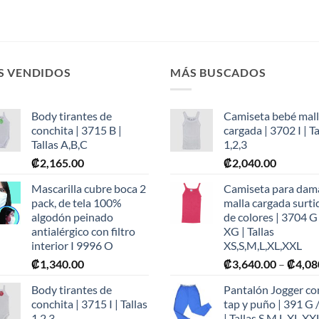
S VENDIDOS
MÁS BUSCADOS
Body tirantes de
Camiseta bebé mal
conchita | 3715 B |
cargada | 3702 I | Ta
Tallas A,B,C
1,2,3
₡
2,165.00
₡
2,040.00
Mascarilla cubre boca 2
Camiseta para dam
pack, de tela 100%
malla cargada surti
algodón peinado
de colores | 3704 G
antialérgico con filtro
XG | Tallas
interior I 9996 O
XS,S,M,L,XL,XXL
₡
1,340.00
₡
3,640.00
–
₡
4,08
Body tirantes de
Pantalón Jogger co
conchita | 3715 I | Tallas
tap y puño | 391 G 
1,2,3
| Tallas S,M,L,XL,XX