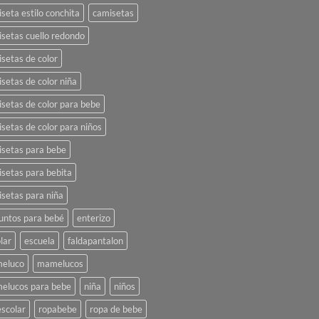
seta estilo conchita
camisetas
setas cuello redondo
setas de color
setas de color niña
setas de color para bebe
setas de color para niños
setas para bebe
setas para bebita
setas para niña
untos para bebé
enterizo
lar
escuela
faldapantalon
eluco
mamelucos
elucos para bebe
niña
niños
scolar
ropabebe
ropa de bebe