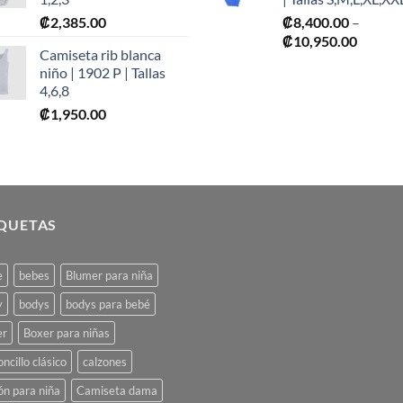
₡
2,385.00
₡
8,400.00
–
Price
₡
10,950.00
Camiseta rib blanca
range:
niño | 1902 P | Tallas
₡8,400
4,6,8
throug
₡
1,950.00
₡10,95
IQUETAS
e
bebes
Blumer para niña
y
bodys
bodys para bebé
er
Boxer para niñas
oncillo clásico
calzones
ón para niña
Camiseta dama