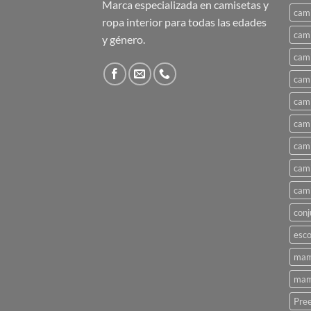
Marca especializada en camisetas y
cami
ropa interior para todas las edades
cami
y género.
cami
cami
cami
cami
cami
cami
cami
conj
esco
mam
mam
Pree