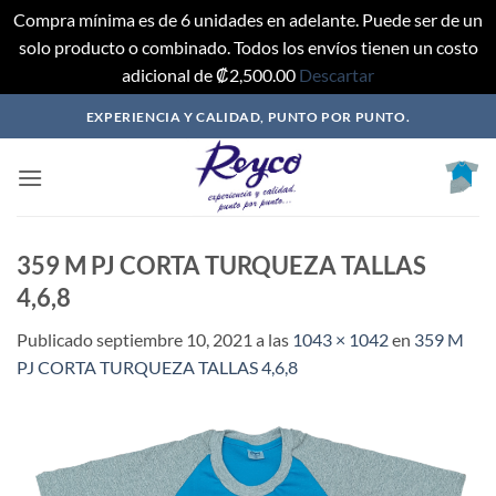
Compra mínima es de 6 unidades en adelante. Puede ser de un
solo producto o combinado. Todos los envíos tienen un costo
adicional de ₡2,500.00
Descartar
Saltar
EXPERIENCIA Y CALIDAD, PUNTO POR PUNTO.
al
contenido
359 M PJ CORTA TURQUEZA TALLAS
4,6,8
Publicado
septiembre 10, 2021
a las
1043 × 1042
en
359 M
PJ CORTA TURQUEZA TALLAS 4,6,8