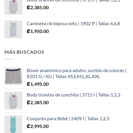
₡
2,385.00
Camiseta rib blanca niño | 1902 P | Tallas 4,6,8
₡
1,950.00
MÁS BUSCADOS
Bóxer anatómico para adulto, surtido de colores |
8101 G / XG | Tallas XS,S,M,L,XL,XXL
₡
1,495.00
Body tirantes de conchita | 3715 I | Tallas 1,2,3
₡
2,385.00
Conjunto para Bebé | 2409 I | Tallas 1,2,3
₡
2,995.00