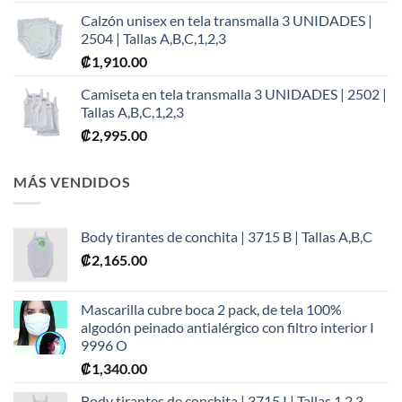
Calzón unisex en tela transmalla 3 UNIDADES |
2504 | Tallas A,B,C,1,2,3
₡
1,910.00
Camiseta en tela transmalla 3 UNIDADES | 2502 |
Tallas A,B,C,1,2,3
₡
2,995.00
MÁS VENDIDOS
Body tirantes de conchita | 3715 B | Tallas A,B,C
₡
2,165.00
Mascarilla cubre boca 2 pack, de tela 100%
algodón peinado antialérgico con filtro interior I
9996 O
₡
1,340.00
Body tirantes de conchita | 3715 I | Tallas 1,2,3