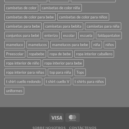
camisetas de color
camisetas de color niña
camisetas de color para bebe
camisetas de color para niños
camisetas para bebe
camisetas para bebita
camisetas para niña
conjuntos para bebé
enterizo
escolar
escuela
faldapantalon
mameluco
mamelucos
mamelucos para bebe
niña
niños
Preescolar
ropabebe
ropa de bebe
ropa interior caballero
ropa interior de niño
ropa interior para bebe
ropa interior para niñas
top para niña
Tops
t shirt cuello redondo
t shirt cuello V
t shirts para niños
uniformes
Visa
MasterCard
SOBRE NOSOTROS
CONTÁCTENOS