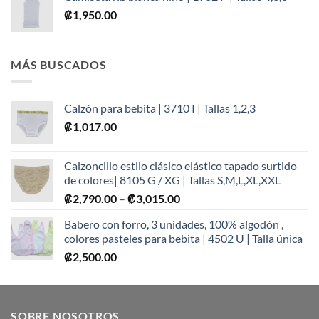
₡
1,950.00
MÁS BUSCADOS
Calzón para bebita | 3710 I | Tallas 1,2,3
₡
1,017.00
Calzoncillo estilo clásico elástico tapado surtido
de colores| 8105 G / XG | Tallas S,M,L,XL,XXL
Price
₡
2,790.00
–
₡
3,015.00
range:
Babero con forro, 3 unidades, 100% algodón ,
₡2,790.00
colores pasteles para bebita | 4502 U | Talla única
through
₡
2,500.00
₡3,015.00
SOBRE NOSOTROS