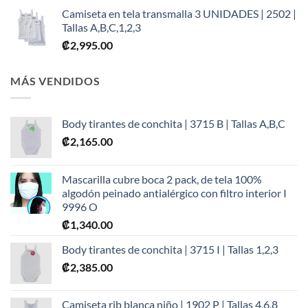
Camiseta en tela transmalla 3 UNIDADES | 2502 |
Tallas A,B,C,1,2,3
₡
2,995.00
MÁS VENDIDOS
Body tirantes de conchita | 3715 B | Tallas A,B,C
₡
2,165.00
Mascarilla cubre boca 2 pack, de tela 100%
algodón peinado antialérgico con filtro interior I
9996 O
₡
1,340.00
Body tirantes de conchita | 3715 I | Tallas 1,2,3
₡
2,385.00
Camiseta rib blanca niño | 1902 P | Tallas 4,6,8