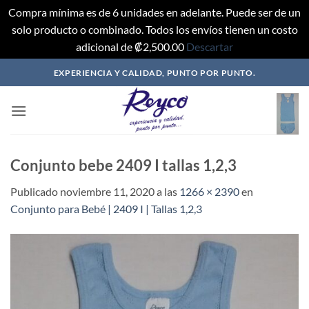
Compra mínima es de 6 unidades en adelante. Puede ser de un
solo producto o combinado. Todos los envíos tienen un costo
adicional de ₡2,500.00
Descartar
Saltar
EXPERIENCIA Y CALIDAD, PUNTO POR PUNTO.
al
contenido
Conjunto bebe 2409 I tallas 1,2,3
Publicado
noviembre 11, 2020
a las
1266 × 2390
en
Conjunto para Bebé | 2409 I | Tallas 1,2,3