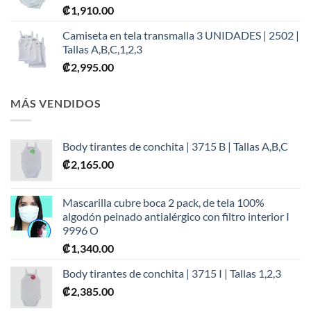
₡
1,910.00
Camiseta en tela transmalla 3 UNIDADES | 2502 |
Tallas A,B,C,1,2,3
₡
2,995.00
MÁS VENDIDOS
Body tirantes de conchita | 3715 B | Tallas A,B,C
₡
2,165.00
Mascarilla cubre boca 2 pack, de tela 100%
algodón peinado antialérgico con filtro interior I
9996 O
₡
1,340.00
Body tirantes de conchita | 3715 I | Tallas 1,2,3
₡
2,385.00