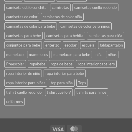
camiseta estilo conchita
camisetas
camisetas cuello redondo
camisetas de color
camisetas de color niña
camisetas de color para bebe
camisetas de color para niños
camisetas para bebe
camisetas para bebita
camisetas para niña
conjuntos para bebé
enterizo
escolar
escuela
faldapantalon
mameluco
mamelucos
mamelucos para bebe
niña
niños
Preescolar
ropabebe
ropa de bebe
ropa interior caballero
ropa interior de niño
ropa interior para bebe
ropa interior para niñas
top para niña
Tops
t shirt cuello redondo
t shirt cuello V
t shirts para niños
uniformes
Visa
MasterCard