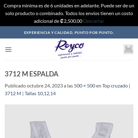
Compra mínima es de 6 unidades en adelante. Puede ser de un
solo producto o combinado. Todos los envíos tienen un costo
adicional de ₡2,500.00
Descartar
Saltar
EXPERIENCIA Y CALIDAD, PUNTO POR PUNTO.
al
contenido
3712 M ESPALDA
Publicado
octubre 24, 2023
a las
500 × 500
en
Top cruzado |
3712 M | Tallas 10,12,14