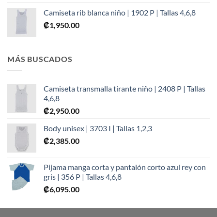
Camiseta rib blanca niño | 1902 P | Tallas 4,6,8
₡
1,950.00
MÁS BUSCADOS
Camiseta transmalla tirante niño | 2408 P | Tallas
4,6,8
₡
2,950.00
Body unisex | 3703 I | Tallas 1,2,3
₡
2,385.00
Pijama manga corta y pantalón corto azul rey con
gris | 356 P | Tallas 4,6,8
₡
6,095.00