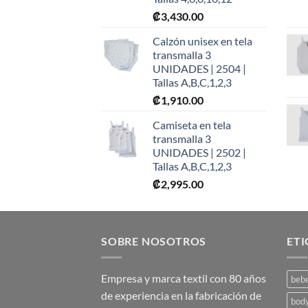
₡
3,430.00
Calzón unisex en tela
transmalla 3
UNIDADES | 2504 |
Tallas A,B,C,1,2,3
₡
1,910.00
Camiseta en tela
transmalla 3
UNIDADES | 2502 |
Tallas A,B,C,1,2,3
₡
2,995.00
SOBRE NOSOTROS
ET
Empresa y marca textil con 80 años
beb
de experiencia en la fabricación de
bod