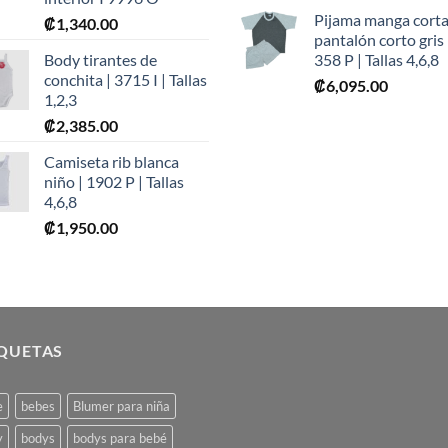
Pijama manga corta
₡
1,340.00
pantalón corto gris 
Body tirantes de
358 P | Tallas 4,6,8
conchita | 3715 I | Tallas
₡
6,095.00
1,2,3
₡
2,385.00
Camiseta rib blanca
niño | 1902 P | Tallas
4,6,8
₡
1,950.00
IQUETAS
e
bebes
Blumer para niña
y
bodys
bodys para bebé