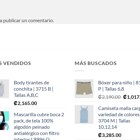
a publicar un comentario.
S VENDIDOS
MÁS BUSCADOS
Body tirantes de
Bóxer para niño | 
conchita | 3715 B |
P | Tallas 6,8
Tallas A,B,C
Origina
₡
2,190.00
₡
1,017
₡
2,165.00
price
Camiseta malla car
was:
Mascarilla cubre boca 2
variedad de colores
₡2,190.
pack, de tela 100%
3704 M | Tallas
algodón peinado
10,12,14
antialérgico con filtro
₡
3,285.00
interior I 9996 O