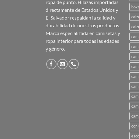
ropa de punto. Hilazas importadas
box
directamente de Estados Unidos y
calz
El Salvador respaldan la calidad y
durabilidad de nuestros productos.
calz
Marca especializada en camisetas y
cami
ropa interior para todas las edades
cami
y género.
cami
cami
cami
cami
cami
cami
cami
conj
esco