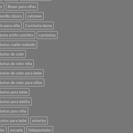
er
Boxer para niñas
oncillo clásico
calzones
ón para niña
Camiseta dama
seta estilo conchita
camisetas
setas cuello redondo
setas de color
setas de color niña
setas de color para bebe
setas de color para niños
setas para bebe
setas para bebita
setas para niña
untos para bebé
enterizo
lar
escuela
faldapantalon