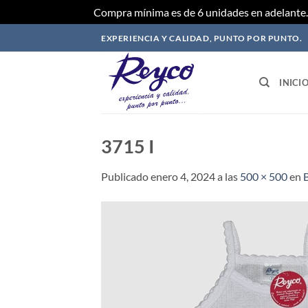
Compra mínima es de 6 unidades en adelante. 
Saltar
EXPERIENCIA Y CALIDAD, PUNTO POR PUNTO.
al
contenido
INICI
3715 I
Publicado
enero 4, 2024
a las
500 × 500
en
B