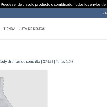
Puede ser de un solo producto o combinado. Todos los envíos tie
Sob
O
TIENDA
LISTA DE DESEOS
ody tirantes de conchita | 3715 I | Tallas 1,2,3