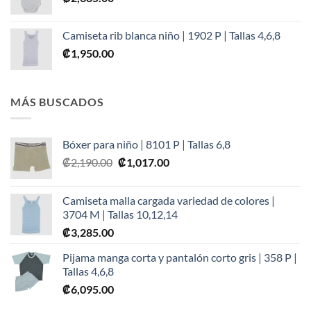
Camiseta rib blanca niño | 1902 P | Tallas 4,6,8
₡
1,950.00
MÁS BUSCADOS
Bóxer para niño | 8101 P | Tallas 6,8
Original
Current
₡
2,190.00
₡
1,017.00
price
price
was:
is:
Camiseta malla cargada variedad de colores |
₡2,190.00.
₡1,017.00.
3704 M | Tallas 10,12,14
₡
3,285.00
Pijama manga corta y pantalón corto gris | 358 P |
Tallas 4,6,8
₡
6,095.00