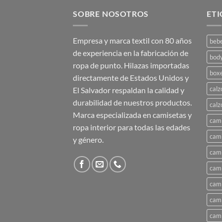
SOBRE NOSOTROS
ET
Empresa y marca textil con 80 años
beb
de experiencia en la fabricación de
bod
ropa de punto. Hilazas importadas
box
directamente de Estados Unidos y
calz
El Salvador respaldan la calidad y
durabilidad de nuestros productos.
calz
Marca especializada en camisetas y
cami
ropa interior para todas las edades
cami
y género.
cami
cami
cami
cami
cami