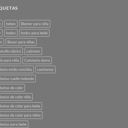
IQUETAS
e
bebes
Blumer para niña
y
bodys
bodys para bebé
er
Boxer para niñas
oncillo clásico
calzones
ón para niña
Camiseta dama
seta estilo conchita
camisetas
setas cuello redondo
setas de color
setas de color niña
setas de color para bebe
setas de color para niños
setas para bebe