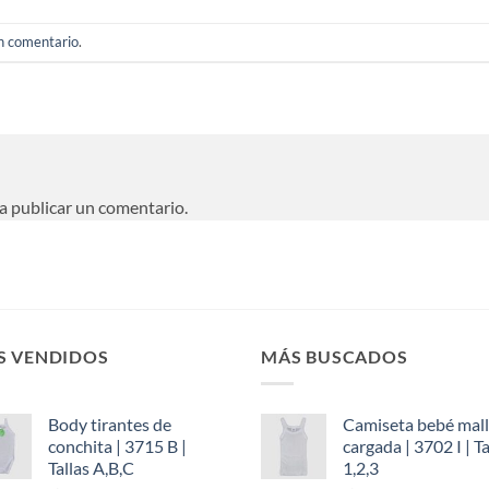
un comentario
.
a publicar un comentario.
S VENDIDOS
MÁS BUSCADOS
Body tirantes de
Camiseta bebé mal
conchita | 3715 B |
cargada | 3702 I | Ta
Tallas A,B,C
1,2,3