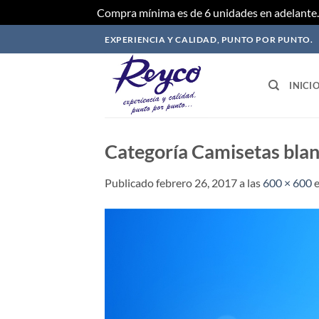
Compra mínima es de 6 unidades en adelante. 
Saltar
EXPERIENCIA Y CALIDAD, PUNTO POR PUNTO.
al
contenido
INICI
Categoría Camisetas bla
Publicado
febrero 26, 2017
a las
600 × 600