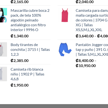
₡
2,165.00
₡
2,040.00
Mascarilla cubre boca 2
Camiseta para dam
pack, de tela 100%
malla cargada surti
algodón peinado
de colores | 3704 G
antialérgico con filtro
XG | Tallas
interior I 9996 O
XS,S,M,L,XL,XXL
₡
1,340.00
₡
3,640.00
–
₡
4,08
Body tirantes de
Pantalón Jogger co
conchita | 3715 I | Tallas
tap y puño | 391 G 
1,2,3
| Tallas S,M,L,XL,XX
₡
2,385.00
₡
8,400.00
–
Price
₡
10,950.00
Camiseta rib blanca
range:
niño | 1902 P | Tallas
₡8,400
4,6,8
throug
₡
1,950.00
₡10,95