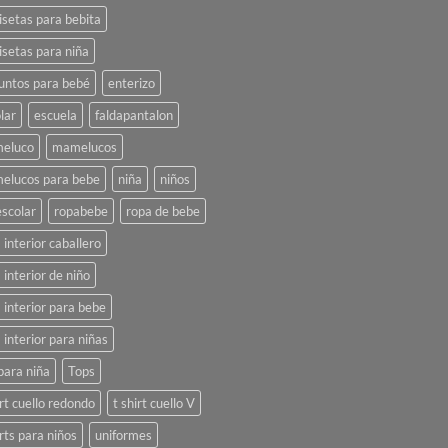
setas para bebita
setas para niña
untos para bebé
enterizo
lar
escuela
faldapantalon
eluco
mamelucos
elucos para bebe
niña
niños
scolar
ropabebe
ropa de bebe
 interior caballero
 interior de niño
 interior para bebe
 interior para niñas
para niña
Tops
irt cuello redondo
t shirt cuello V
irts para niños
uniformes