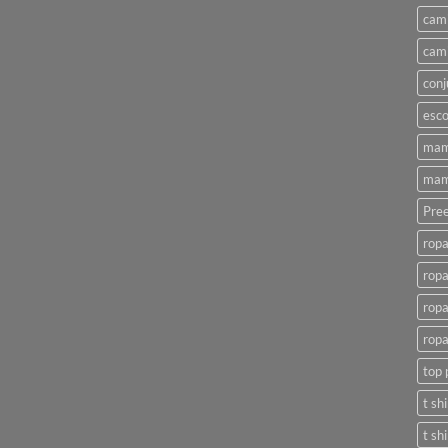
cami
cami
conj
esco
mam
mam
Pree
ropa
ropa
ropa
ropa
top 
t sh
t sh