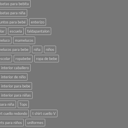
setas para bebita
setas para niña
untos para bebé
enterizo
lar
escuela
faldapantalon
eluco
mamelucos
elucos para bebe
niña
niños
scolar
ropabebe
ropa de bebe
 interior caballero
 interior de niño
 interior para bebe
 interior para niñas
para niña
Tops
irt cuello redondo
t shirt cuello V
irts para niños
uniformes