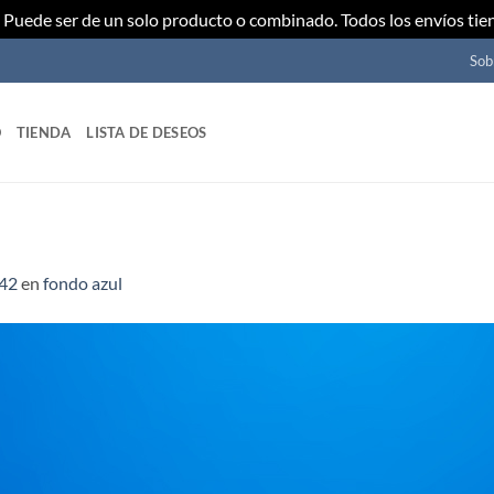
Puede ser de un solo producto o combinado. Todos los envíos tie
Sob
O
TIENDA
LISTA DE DESEOS
042
en
fondo azul