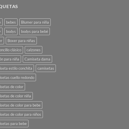
IQUETAS
e
bebes
Blumer para niña
y
bodys
bodys para bebé
er
Boxer para niñas
oncillo clásico
calzones
ón para niña
Camiseta dama
seta estilo conchita
camisetas
setas cuello redondo
setas de color
setas de color niña
setas de color para bebe
setas de color para niños
setas para bebe