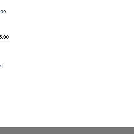
ado
Price
5.00
range:
₡2,790.00
through
₡3,015.00
 |