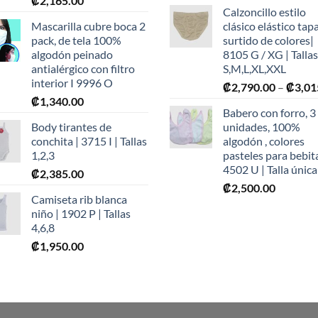
₡
2,165.00
Calzoncillo estilo
Mascarilla cubre boca 2
clásico elástico tap
pack, de tela 100%
surtido de colores|
algodón peinado
8105 G / XG | Tallas
antialérgico con filtro
S,M,L,XL,XXL
interior I 9996 O
₡
2,790.00
–
₡
3,01
₡
1,340.00
Babero con forro, 3
Body tirantes de
unidades, 100%
conchita | 3715 I | Tallas
algodón , colores
1,2,3
pasteles para bebita
4502 U | Talla única
₡
2,385.00
₡
2,500.00
Camiseta rib blanca
niño | 1902 P | Tallas
4,6,8
₡
1,950.00