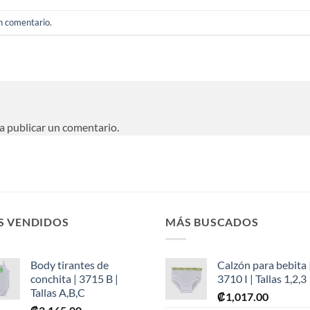
un comentario
.
a publicar un comentario.
S VENDIDOS
MÁS BUSCADOS
Body tirantes de
Calzón para bebita 
conchita | 3715 B |
3710 I | Tallas 1,2,3
Tallas A,B,C
₡
1,017.00