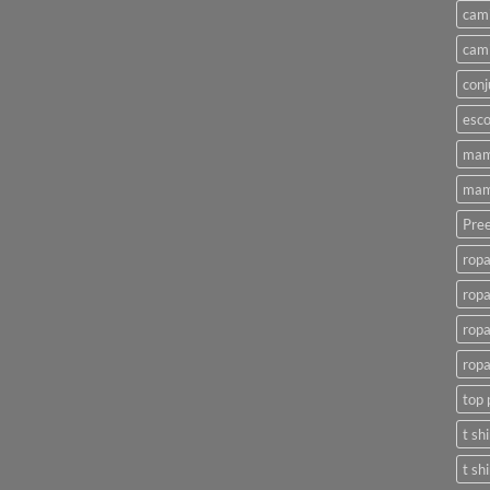
cami
cami
conj
esco
mam
mam
Pree
ropa
ropa
ropa
ropa
top 
t sh
t sh