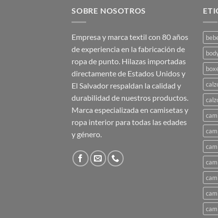
SOBRE NOSOTROS
ET
Empresa y marca textil con 80 años
beb
de experiencia en la fabricación de
bod
ropa de punto. Hilazas importadas
box
directamente de Estados Unidos y
calz
El Salvador respaldan la calidad y
durabilidad de nuestros productos.
calz
Marca especializada en camisetas y
cami
ropa interior para todas las edades
cami
y género.
cami
cami
cami
cami
cami