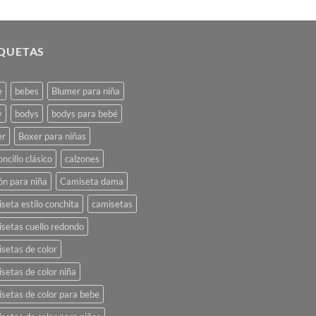
IQUETAS
e
bebes
Blumer para niña
y
bodys
bodys para bebé
er
Boxer para niñas
oncillo clásico
calzones
ón para niña
Camiseta dama
seta estilo conchita
camisetas
setas cuello redondo
setas de color
setas de color niña
setas de color para bebe