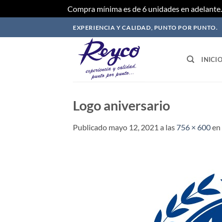
Compra mínima es de 6 unidades en adelante. 
Saltar
EXPERIENCIA Y CALIDAD, PUNTO POR PUNTO.
al
contenido
INICI
Logo aniversario
Publicado
mayo 12, 2021
a las
756 × 600
en