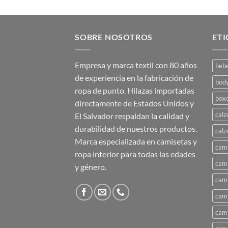
SOBRE NOSOTROS
ET
Empresa y marca textil con 80 años
beb
de experiencia en la fabricación de
bod
ropa de punto. Hilazas importadas
box
directamente de Estados Unidos y
calz
El Salvador respaldan la calidad y
durabilidad de nuestros productos.
calz
Marca especializada en camisetas y
cami
ropa interior para todas las edades
cami
y género.
cami
cami
cami