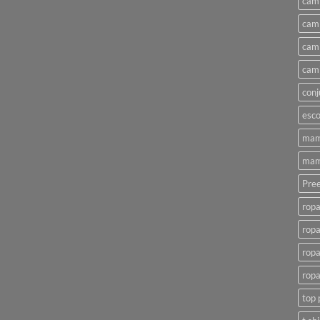
cami
cami
cami
cami
conj
esco
mam
mam
Pree
ropa
ropa
ropa
ropa
top 