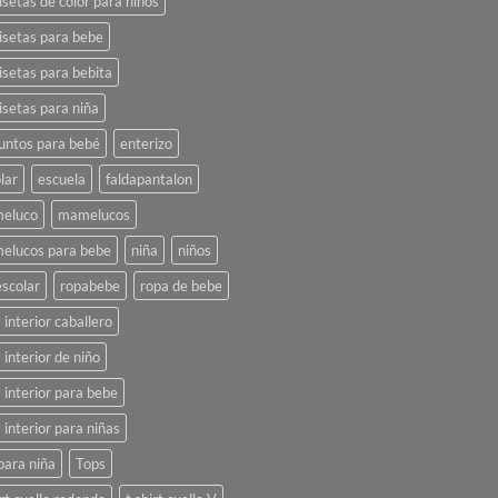
setas de color para niños
setas para bebe
setas para bebita
setas para niña
untos para bebé
enterizo
lar
escuela
faldapantalon
eluco
mamelucos
elucos para bebe
niña
niños
scolar
ropabebe
ropa de bebe
 interior caballero
 interior de niño
 interior para bebe
 interior para niñas
para niña
Tops