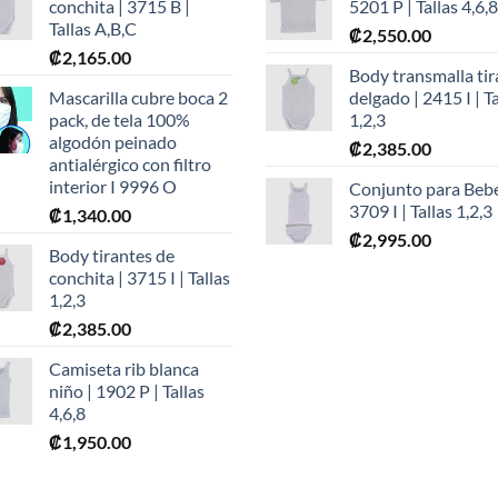
conchita | 3715 B |
5201 P | Tallas 4,6,8
Tallas A,B,C
₡
2,550.00
₡
2,165.00
Body transmalla tir
Mascarilla cubre boca 2
delgado | 2415 I | Ta
pack, de tela 100%
1,2,3
algodón peinado
₡
2,385.00
antialérgico con filtro
interior I 9996 O
Conjunto para Bebé
3709 I | Tallas 1,2,3
₡
1,340.00
₡
2,995.00
Body tirantes de
conchita | 3715 I | Tallas
1,2,3
₡
2,385.00
Camiseta rib blanca
niño | 1902 P | Tallas
4,6,8
₡
1,950.00