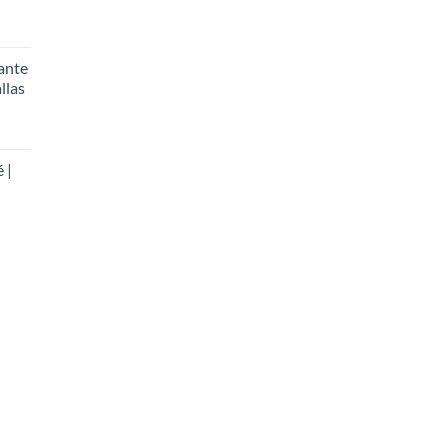
ante
llas
 |