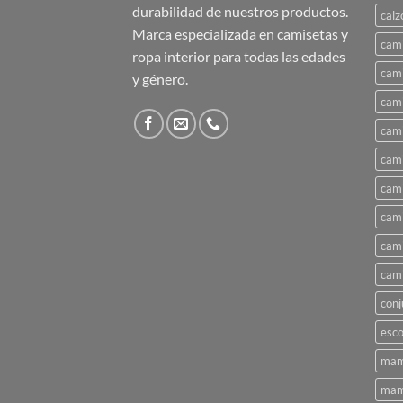
durabilidad de nuestros productos.
calz
Marca especializada en camisetas y
cami
ropa interior para todas las edades
cami
y género.
cami
cami
cami
cami
cami
cami
cami
conj
esco
mam
mam