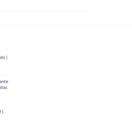
do |
ante
llas
 |