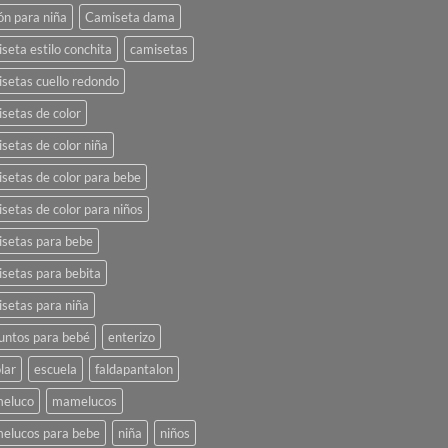
ón para niña
Camiseta dama
seta estilo conchita
camisetas
setas cuello redondo
setas de color
setas de color niña
setas de color para bebe
setas de color para niños
setas para bebe
setas para bebita
setas para niña
untos para bebé
enterizo
lar
escuela
faldapantalon
eluco
mamelucos
elucos para bebe
niña
niños