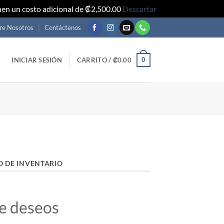
nen un costo adicional de ₡2,500.00
Descartar
re Nosotros
Contáctenos
0
INICIAR SESIÓN
CARRITO /
₡
0.00
O DE INVENTARIO
de deseos