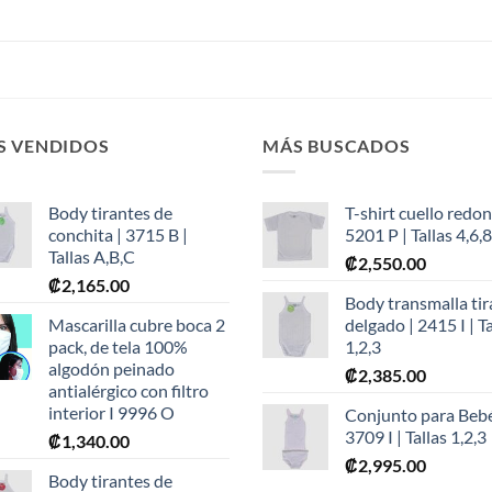
S VENDIDOS
MÁS BUSCADOS
Body tirantes de
T-shirt cuello redon
conchita | 3715 B |
5201 P | Tallas 4,6,8
Tallas A,B,C
₡
2,550.00
₡
2,165.00
Body transmalla tir
Mascarilla cubre boca 2
delgado | 2415 I | Ta
pack, de tela 100%
1,2,3
algodón peinado
₡
2,385.00
antialérgico con filtro
interior I 9996 O
Conjunto para Bebé
3709 I | Tallas 1,2,3
₡
1,340.00
₡
2,995.00
Body tirantes de