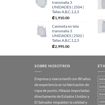
transmalla 3
UNIDADES | 2504 |
Tallas A,B,C,1,2,3
₡
1,910.00
Camiseta en tela
transmalla 3
UNIDADES | 2502 |
Tallas A,B,C,1,2,3
₡
2,995.00
SOBRE NOSOTROS
ET
Empresa y marca textil con 80 años
beb
de experiencia en la fabricación de
bod
ropa de punto. Hilazas importadas
box
directamente de Estados Unidos y
calz
El Salvador respaldan la calidad y