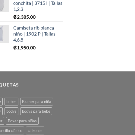
conchita | 3715 I | Tallas
1,2,3
₡
2,385.00
Camiseta rib blanca
niño | 1902 P | Tallas
4,6,8
₡
1,950.00
IQUETAS
e
bebes
Blumer para niña
y
bodys
bodys para bebé
er
Boxer para niñas
oncillo clásico
calzones