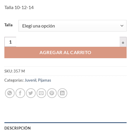
Talla 10-12-14
Talla
Pijama manga corta y pantalón corto azul oscuro con gris | 357 M | Tal
AGREGAR AL CARRITO
SKU:
357 M
Categorías:
Juvenil
,
Pijamas
DESCRIPCIÓN