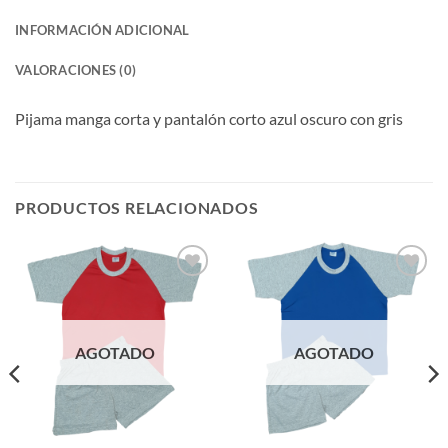
INFORMACIÓN ADICIONAL
VALORACIONES (0)
Pijama manga corta y pantalón corto azul oscuro con gris
PRODUCTOS RELACIONADOS
Añadir
Añadir
a mi
a mi
lista de
lista de
deseos
deseos
AGOTADO
AGOTADO