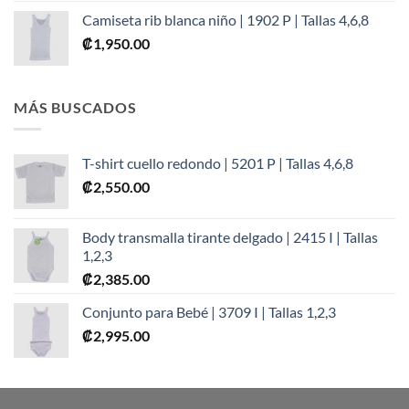
Camiseta rib blanca niño | 1902 P | Tallas 4,6,8
₡
1,950.00
MÁS BUSCADOS
T-shirt cuello redondo | 5201 P | Tallas 4,6,8
₡
2,550.00
Body transmalla tirante delgado | 2415 I | Tallas
1,2,3
₡
2,385.00
Conjunto para Bebé | 3709 I | Tallas 1,2,3
₡
2,995.00