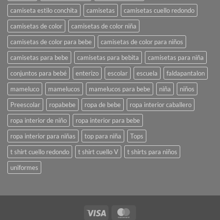
camiseta estilo conchita
camisetas
camisetas cuello redondo
camisetas de color
camisetas de color niña
camisetas de color para bebe
camisetas de color para niños
camisetas para bebe
camisetas para bebita
camisetas para niña
conjuntos para bebé
enterizo
escolar
escuela
faldapantalon
mameluco
mamelucos
mamelucos para bebe
niña
niños
Preescolar
ropabebe
ropa de bebe
ropa interior caballero
ropa interior de niño
ropa interior para bebe
ropa interior para niñas
top para niña
Tops
t shirt cuello redondo
t shirt cuello V
t shirts para niños
uniformes
Visa
MasterCard