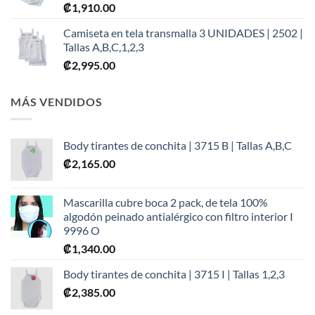
₡
1,910.00
Camiseta en tela transmalla 3 UNIDADES | 2502 |
Tallas A,B,C,1,2,3
₡
2,995.00
MÁS VENDIDOS
Body tirantes de conchita | 3715 B | Tallas A,B,C
₡
2,165.00
Mascarilla cubre boca 2 pack, de tela 100%
algodón peinado antialérgico con filtro interior I
9996 O
₡
1,340.00
Body tirantes de conchita | 3715 I | Tallas 1,2,3
₡
2,385.00