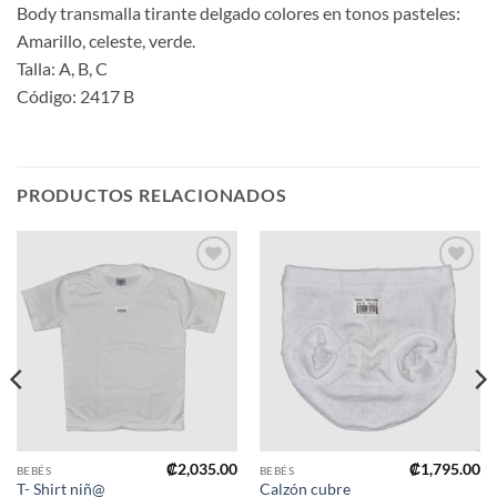
Body transmalla tirante delgado colores en tonos pasteles:
Amarillo, celeste, verde.
Talla: A, B, C
Código: 2417 B
PRODUCTOS RELACIONADOS
Añadir
Añadir
a mi
a mi
lista de
lista de
deseos
deseos
₡
2,035.00
₡
1,795.00
BEBÉS
BEBÉS
T- Shirt niñ@
Calzón cubre