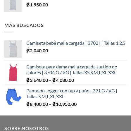
₡
1,950.00
MÁS BUSCADOS
Camiseta bebé malla cargada | 3702 I | Tallas 1,2,3
₡
2,040.00
Camiseta para dama malla cargada surtido de
colores | 3704 G / XG | Tallas XS,S,M,L,XL,XXL
Price
₡
3,640.00
–
₡
4,080.00
range:
Pantalón Jogger con tap y puño | 391 G / XG |
₡3,640.00
Tallas S,M,L,XL,XXL
through
Price
₡
8,400.00
–
₡
10,950.00
₡4,080.00
range:
₡8,400.00
through
SOBRE NOSOTROS
₡10,950.00