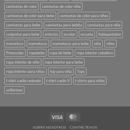
camisetas de color
camisetas de color niña
camisetas de color para bebe
camisetas de color para niños
camisetas para bebe
camisetas para bebita
camisetas para niña
conjuntos para bebé
enterizo
escolar
escuela
faldapantalon
mameluco
mamelucos
mamelucos para bebe
niña
niños
Preescolar
ropabebe
ropa de bebe
ropa interior caballero
ropa interior de niño
ropa interior para bebe
ropa interior para niñas
top para niña
Tops
t shirt cuello redondo
t shirt cuello V
t shirts para niños
uniformes
Visa
MasterCard
SOBRE NOSOTROS
CONTÁCTENOS