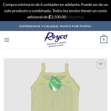
Compra mínima es de 6 unidades en adelante. Puede ser de un
solo producto o combinado. Todos los envíos tienen un costo
adicional de ₡2,500.00
Descartar
Saltar
EXPERIENCIA Y CALIDAD, PUNTO POR PUNTO.
al
contenido
0
Añadir
a mi
lista
de
deseos