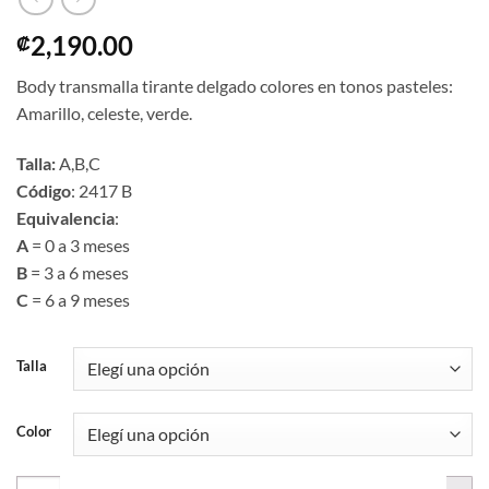
2,190.00
₡
Body transmalla tirante delgado colores en tonos pasteles:
Amarillo, celeste, verde.
Talla:
A,B,C
Código
: 2417 B
Equivalencia
:
A
= 0 a 3 meses
B
= 3 a 6 meses
C
= 6 a 9 meses
Talla
Color
Body transmalla tirante delgado colores pasteles | 2417 B | Tallas A,B,