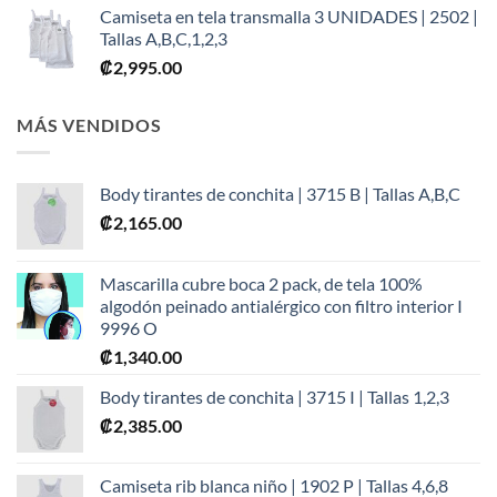
Camiseta en tela transmalla 3 UNIDADES | 2502 |
Tallas A,B,C,1,2,3
₡
2,995.00
MÁS VENDIDOS
Body tirantes de conchita | 3715 B | Tallas A,B,C
₡
2,165.00
Mascarilla cubre boca 2 pack, de tela 100%
algodón peinado antialérgico con filtro interior I
9996 O
₡
1,340.00
Body tirantes de conchita | 3715 I | Tallas 1,2,3
₡
2,385.00
Camiseta rib blanca niño | 1902 P | Tallas 4,6,8