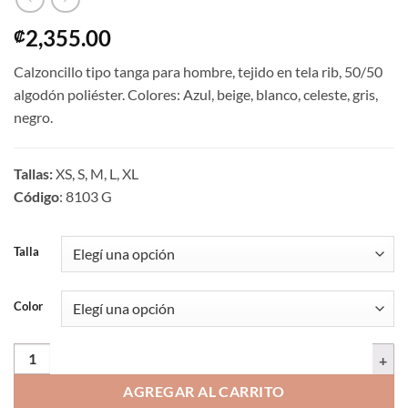
2,355.00
₡
Calzoncillo tipo tanga para hombre, tejido en tela rib, 50/50
algodón poliéster. Colores: Azul, beige, blanco, celeste, gris,
negro.
Tallas:
XS, S, M, L, XL
Código
: 8103 G
Talla
Color
Calzoncillo estilo tanga, surtido de colores | 8103 G | Tallas XS,S,M,L,
AGREGAR AL CARRITO