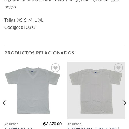
negro.
Tallas: XS, S, M, L, XL
Código: 8103 G
PRODUCTOS RELACIONADOS
Añadir
Añadir
a mi
a mi
lista de
lista de
deseos
deseos
₡
3,670.00
ADULTOS
ADULTOS
T- Shirt Cuello V
T- Shirt adulto | 5201 G / XG |