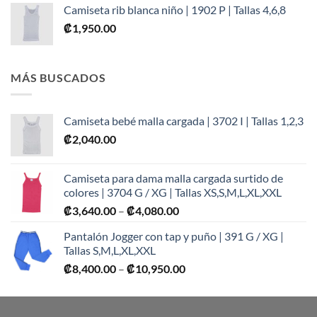
Camiseta rib blanca niño | 1902 P | Tallas 4,6,8
₡
1,950.00
MÁS BUSCADOS
Camiseta bebé malla cargada | 3702 I | Tallas 1,2,3
₡
2,040.00
Camiseta para dama malla cargada surtido de
colores | 3704 G / XG | Tallas XS,S,M,L,XL,XXL
Price
₡
3,640.00
–
₡
4,080.00
range:
Pantalón Jogger con tap y puño | 391 G / XG |
₡3,640.00
Tallas S,M,L,XL,XXL
through
Price
₡
8,400.00
–
₡
10,950.00
₡4,080.00
range:
₡8,400.00
through