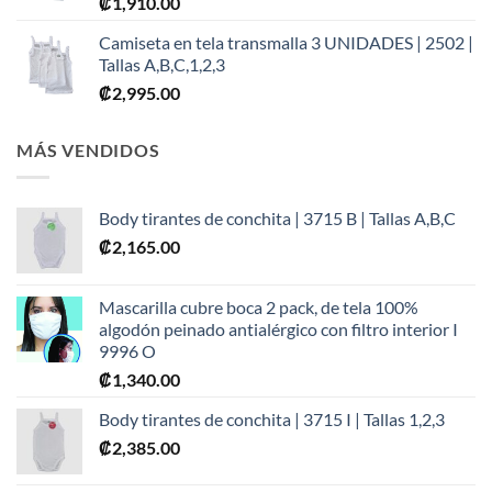
₡
1,910.00
Camiseta en tela transmalla 3 UNIDADES | 2502 |
Tallas A,B,C,1,2,3
₡
2,995.00
MÁS VENDIDOS
Body tirantes de conchita | 3715 B | Tallas A,B,C
₡
2,165.00
Mascarilla cubre boca 2 pack, de tela 100%
algodón peinado antialérgico con filtro interior I
9996 O
₡
1,340.00
Body tirantes de conchita | 3715 I | Tallas 1,2,3
₡
2,385.00