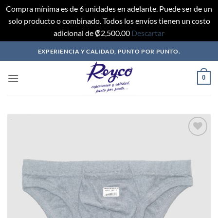
Compra mínima es de 6 unidades en adelante. Puede ser de un
solo producto o combinado. Todos los envíos tienen un costo
adicional de ₡2,500.00
Descartar
Saltar
EXPERIENCIA Y CALIDAD, PUNTO POR PUNTO.
al
contenido
0
Añadir
a mi
lista
de
deseos