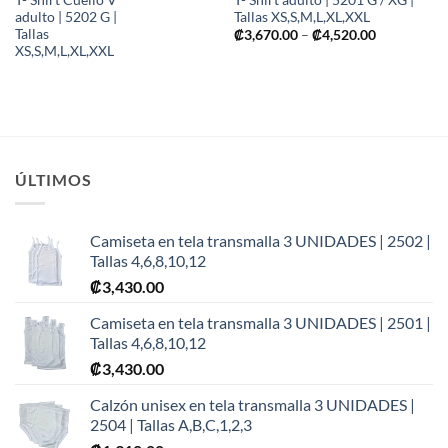
adulto | 5202 G |
Tallas XS,S,M,L,XL,XXL
Tallas
Price
₡
3,670.00
–
₡
4,520.00
range:
XS,S,M,L,XL,XXL
₡3,670.00
through
0
₡4,520.00
0
ÚLTIMOS
Camiseta en tela transmalla 3 UNIDADES | 2502 |
Tallas 4,6,8,10,12
₡
3,430.00
Camiseta en tela transmalla 3 UNIDADES | 2501 |
Tallas 4,6,8,10,12
₡
3,430.00
Calzón unisex en tela transmalla 3 UNIDADES |
2504 | Tallas A,B,C,1,2,3