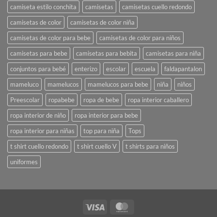
camiseta estilo conchita
camisetas
camisetas cuello redondo
camisetas de color
camisetas de color niña
camisetas de color para bebe
camisetas de color para niños
camisetas para bebe
camisetas para bebita
camisetas para niña
conjuntos para bebé
enterizo
escolar
escuela
faldapantalon
mameluco
mamelucos
mamelucos para bebe
niña
niños
Preescolar
ropabebe
ropa de bebe
ropa interior caballero
ropa interior de niño
ropa interior para bebe
ropa interior para niñas
top para niña
Tops
t shirt cuello redondo
t shirt cuello V
t shirts para niños
uniformes
Visa
MasterCard