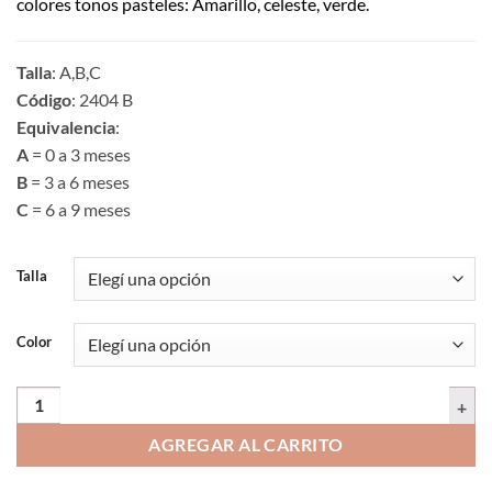
colores tonos pasteles: Amarillo, celeste, verde.
Talla
: A,B,C
Código
: 2404 B
Equivalencia
:
A
= 0 a 3 meses
B
= 3 a 6 meses
C
= 6 a 9 meses
Talla
Color
Camiseta transmalla para bebé, variedad de colores | 2404 B | Tallas A
AGREGAR AL CARRITO