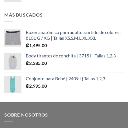
MÁS BUSCADOS
Bóxer anatómico para adulto, surtido de colores |
8101 G / XG | Tallas XS,S,M,L,XL,XXL
₡
1,495.00
Body tirantes de conchita | 3715 I | Tallas 1,2,3
₡
2,385.00
Conjunto para Bebé | 2409 I | Tallas 1,2,3
₡
2,995.00
SOBRE NOSOTROS