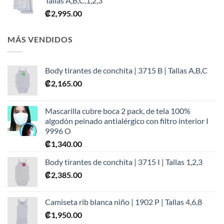
Tallas A,B,C,1,2,3
₡
2,995.00
MÁS VENDIDOS
Body tirantes de conchita | 3715 B | Tallas A,B,C
₡
2,165.00
Mascarilla cubre boca 2 pack, de tela 100%
algodón peinado antialérgico con filtro interior I
9996 O
₡
1,340.00
Body tirantes de conchita | 3715 I | Tallas 1,2,3
₡
2,385.00
Camiseta rib blanca niño | 1902 P | Tallas 4,6,8
₡
1,950.00