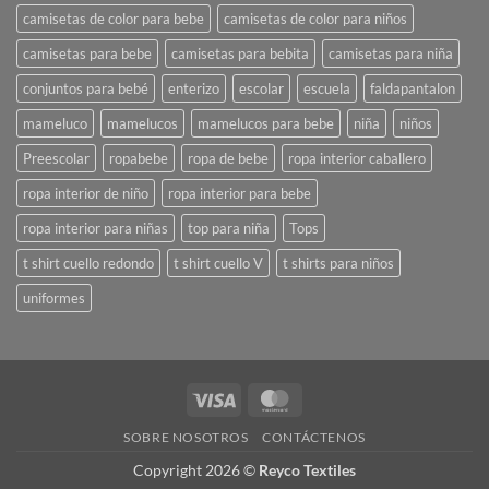
camisetas de color para bebe
camisetas de color para niños
camisetas para bebe
camisetas para bebita
camisetas para niña
conjuntos para bebé
enterizo
escolar
escuela
faldapantalon
mameluco
mamelucos
mamelucos para bebe
niña
niños
Preescolar
ropabebe
ropa de bebe
ropa interior caballero
ropa interior de niño
ropa interior para bebe
ropa interior para niñas
top para niña
Tops
t shirt cuello redondo
t shirt cuello V
t shirts para niños
uniformes
Visa
MasterCard
SOBRE NOSOTROS
CONTÁCTENOS
Copyright 2026 ©
Reyco Textiles