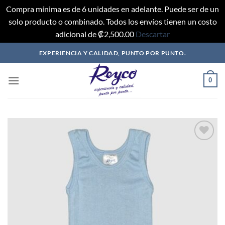
Compra mínima es de 6 unidades en adelante. Puede ser de un
solo producto o combinado. Todos los envíos tienen un costo
adicional de ₡2,500.00
Descartar
Saltar
EXPERIENCIA Y CALIDAD, PUNTO POR PUNTO.
al
contenido
0
Añadir
a mi
lista
de
deseos