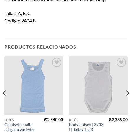
Tallas: A, B, C
Código: 2404 B
PRODUCTOS RELACIONADOS
Añadir
Añadir
a mi
a mi
lista de
lista de
deseos
deseos
₡
2,540.00
₡
2,385.00
BEBÉS
BEBÉS
Camiseta malla
Body unisex | 3703
cargada variedad
I | Tallas 1,2,3