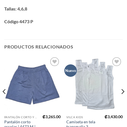
Tallas:
4,6,8
Código 447
3
P
PRODUCTOS RELACIONADOS
Añadir
Añadir
Nuevo
a mi
a mi
lista de
lista de
deseos
deseos
₡
3,265.00
₡
3,430.00
PANTALÓN CORTO Y FALDA PANTALÓN PARA PREESCOLAR Y ESCUELA
VILCA KIDS
Pantalón corto
Camiseta en tela
escolar | 4473 M |
transmalla 3