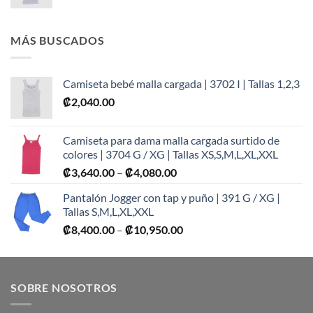
MÁS BUSCADOS
Camiseta bebé malla cargada | 3702 I | Tallas 1,2,3
₡
2,040.00
Camiseta para dama malla cargada surtido de
colores | 3704 G / XG | Tallas XS,S,M,L,XL,XXL
Price
₡
3,640.00
–
₡
4,080.00
range:
Pantalón Jogger con tap y puño | 391 G / XG |
₡3,640.00
Tallas S,M,L,XL,XXL
through
Price
₡
8,400.00
–
₡
10,950.00
₡4,080.00
range:
₡8,400.00
through
SOBRE NOSOTROS
₡10,950.00