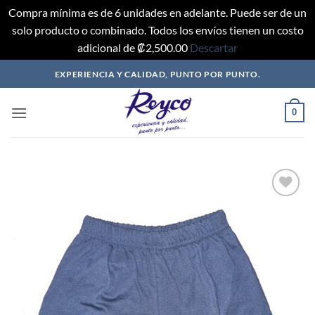
Compra mínima es de 6 unidades en adelante. Puede ser de un
solo producto o combinado. Todos los envíos tienen un costo
adicional de ₡2,500.00
Descartar
Saltar
EXPERIENCIA Y CALIDAD, PUNTO POR PUNTO.
al
contenido
0
Añadir
a mi
lista
de
deseos