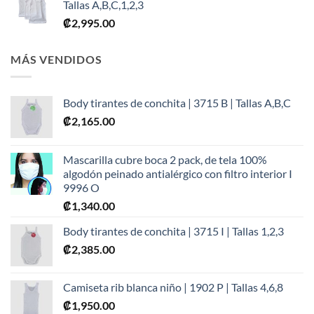
Tallas A,B,C,1,2,3
₡
2,995.00
MÁS VENDIDOS
Body tirantes de conchita | 3715 B | Tallas A,B,C
₡
2,165.00
Mascarilla cubre boca 2 pack, de tela 100%
algodón peinado antialérgico con filtro interior I
9996 O
₡
1,340.00
Body tirantes de conchita | 3715 I | Tallas 1,2,3
₡
2,385.00
Camiseta rib blanca niño | 1902 P | Tallas 4,6,8
₡
1,950.00