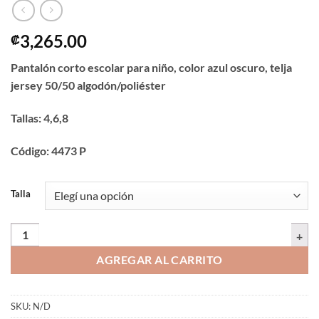
3,265.00
₡
Pantalón corto escolar para niño, color azul oscuro, telja
jersey 50/50 algodón/poliéster
Tallas: 4,6,8
Código: 4473 P
Talla
Pantalón corto escolar | 4473 P | Tallas 4,6,8 cantidad
AGREGAR AL CARRITO
SKU:
N/D