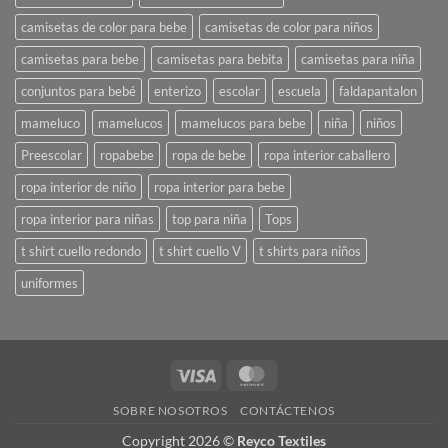
camisetas de color para bebe
camisetas de color para niños
camisetas para bebe
camisetas para bebita
camisetas para niña
conjuntos para bebé
enterizo
escolar
escuela
faldapantalon
mameluco
mamelucos
mamelucos para bebe
niña
niños
Preescolar
ropabebe
ropa de bebe
ropa interior caballero
ropa interior de niño
ropa interior para bebe
ropa interior para niñas
top para niña
Tops
t shirt cuello redondo
t shirt cuello V
t shirts para niños
uniformes
Visa
MasterCard
SOBRE NOSOTROS
CONTÁCTENOS
Copyright 2026 ©
Reyco Textiles