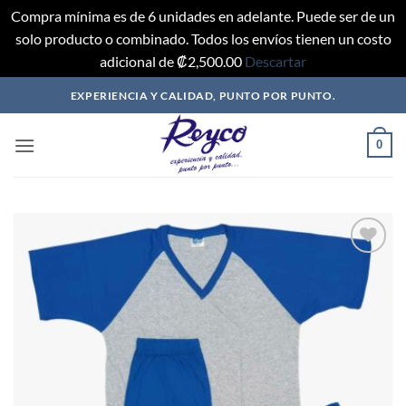
Compra mínima es de 6 unidades en adelante. Puede ser de un
solo producto o combinado. Todos los envíos tienen un costo
adicional de ₡2,500.00
Descartar
Saltar
EXPERIENCIA Y CALIDAD, PUNTO POR PUNTO.
al
contenido
0
Añadir
a mi
lista
de
deseos