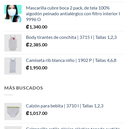
Mascarilla cubre boca 2 pack, de tela 100%
algodón peinado antialérgico con filtro interior I
9996 O
₡
1,340.00
Body tirantes de conchita | 3715 I | Tallas 1,2,3
₡
2,385.00
Camiseta rib blanca niño | 1902 P | Tallas 4,6,8
₡
1,950.00
MÁS BUSCADOS
Calzón para bebita | 3710 I | Tallas 1,2,3
₡
1,017.00
Calzoncillo estilo clásico elástico tapado surtido