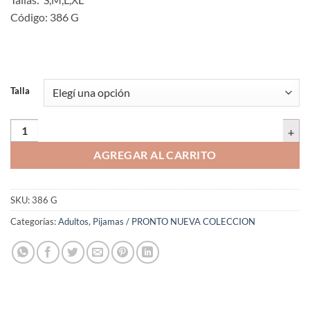
Código: 386 G
Talla
Pijama pantalón largo camisa cuello V | 386 G | Tallas S,M,L,XL cantid
AGREGAR AL CARRITO
SKU:
386 G
Categorías:
Adultos
,
Pijamas / PRONTO NUEVA COLECCION