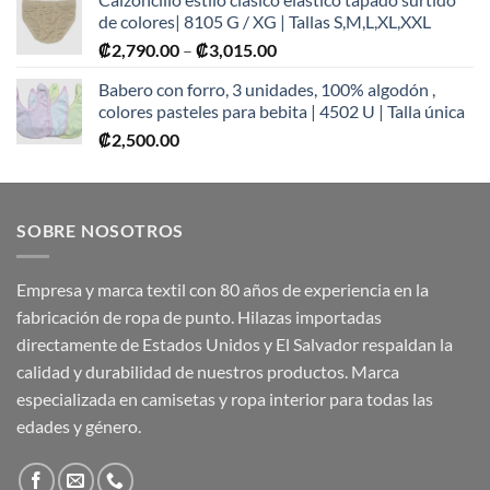
de colores| 8105 G / XG | Tallas S,M,L,XL,XXL
Price
₡
2,790.00
–
₡
3,015.00
range:
Babero con forro, 3 unidades, 100% algodón ,
₡2,790.00
colores pasteles para bebita | 4502 U | Talla única
through
₡
2,500.00
₡3,015.00
SOBRE NOSOTROS
Empresa y marca textil con 80 años de experiencia en la
fabricación de ropa de punto. Hilazas importadas
directamente de Estados Unidos y El Salvador respaldan la
calidad y durabilidad de nuestros productos. Marca
especializada en camisetas y ropa interior para todas las
edades y género.