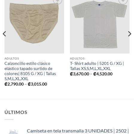
Añadir
Añadir
a mi
a mi
lista de
lista de
deseos
deseos
ADULTOS
ADULTOS
Calzoncillo estilo clásico
T- Shirt adulto | 5201 G / XG |
elástico tapado surtido de
Tallas XS,S,M,L,XL,XXL
colores| 8105 G / XG | Tallas
Price
₡
3,670.00
–
₡
4,520.00
range:
S,M,L,XL,XXL
₡3,670.00
Price
₡
2,790.00
–
₡
3,015.00
through
range:
₡4,520.00
00
₡2,790.00
through
.00
₡3,015.00
ÚLTIMOS
Camiseta en tela transmalla 3 UNIDADES | 2502 |