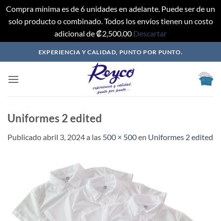
Compra mínima es de 6 unidades en adelante. Puede ser de un
solo producto o combinado. Todos los envíos tienen un costo
adicional de ₡2,500.00
Descartar
Saltar
EXPERIENCIA Y CALIDAD, PUNTO POR PUNTO.
al
contenido
Uniformes 2 edited
Publicado
abril 3, 2024
a las
500 × 500
en
Uniformes 2 edited