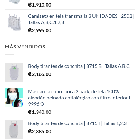
₡
1,910.00
Camiseta en tela transmalla 3 UNIDADES | 2502 |
Tallas A,B,C,1,2,3
₡
2,995.00
MÁS VENDIDOS
Body tirantes de conchita | 3715 B | Tallas A,B,C
₡
2,165.00
Mascarilla cubre boca 2 pack, de tela 100%
algodón peinado antialérgico con filtro interior I
9996 O
₡
1,340.00
Body tirantes de conchita | 3715 I | Tallas 1,2,3
₡
2,385.00