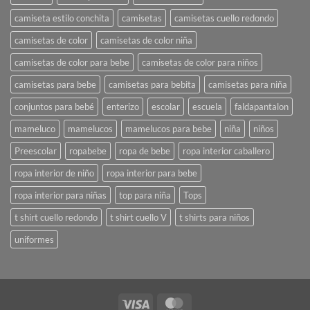
camiseta estilo conchita
camisetas
camisetas cuello redondo
camisetas de color
camisetas de color niña
camisetas de color para bebe
camisetas de color para niños
camisetas para bebe
camisetas para bebita
camisetas para niña
conjuntos para bebé
enterizo
escolar
escuela
faldapantalon
mameluco
mamelucos
mamelucos para bebe
niña
niños
Preescolar
ropabebe
ropa de bebe
ropa interior caballero
ropa interior de niño
ropa interior para bebe
ropa interior para niñas
top para niña
Tops
t shirt cuello redondo
t shirt cuello V
t shirts para niños
uniformes
Visa
MasterCard