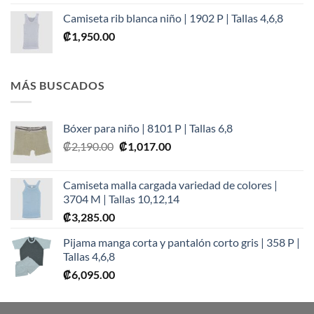
Camiseta rib blanca niño | 1902 P | Tallas 4,6,8
₡
1,950.00
MÁS BUSCADOS
Bóxer para niño | 8101 P | Tallas 6,8
Original
Current
₡
2,190.00
₡
1,017.00
price
price
was:
is:
Camiseta malla cargada variedad de colores |
₡2,190.00.
₡1,017.00.
3704 M | Tallas 10,12,14
₡
3,285.00
Pijama manga corta y pantalón corto gris | 358 P |
Tallas 4,6,8
₡
6,095.00